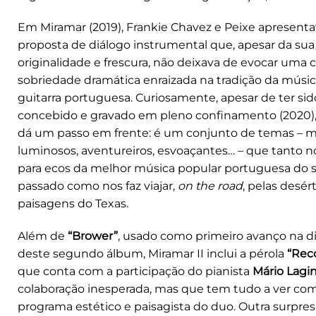
Em Miramar (2019), Frankie Chavez e Peixe apresen
proposta de diálogo instrumental que, apesar da sua
originalidade e frescura, não deixava de evocar uma 
sobriedade dramática enraizada na tradição da músi
guitarra portuguesa. Curiosamente, apesar de ter sid
concebido e gravado em pleno confinamento (2020)
dá um passo em frente: é um conjunto de temas – m
luminosos, aventureiros, esvoaçantes… – que tanto 
para ecos da melhor música popular portuguesa do 
passado como nos faz viajar,
on the road
, pelas desér
paisagens do Texas.
Além de
“Brower”
, usado como primeiro avanço na d
deste segundo álbum, Miramar II inclui a pérola
“Rec
que conta com a participação do pianista
Mário Lagi
colaboração inesperada, mas que tem tudo a ver co
programa estético e paisagista do duo. Outra surpre