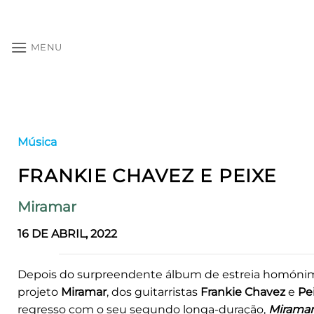
Skip
to
content
MENU
Música
FRANKIE CHAVEZ E PEIXE
Miramar
16 DE ABRIL, 2022
Depois do surpreendente álbum de estreia homónim
projeto
Miramar
, dos guitarristas
Frankie Chavez
e
Pe
regresso com o seu segundo longa-duração,
Miramar 