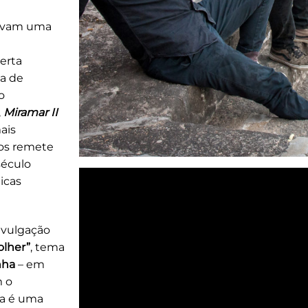
tavam uma
certa
ca de
o
,
Miramar II
ais
nos remete
século
ticas
ivulgação
olher”
, tema
nha
– em
m o
sa é uma