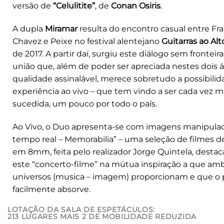
versão de
“Celulitite”
, de
Conan Osiris
.
A dupla
Miramar
resulta do encontro casual entre Fr
Chavez e Peixe no festival alentejano
Guitarras ao Alt
de 2017. A partir daí, surgiu este diálogo sem fronteir
união que, além de poder ser apreciada nestes dois 
qualidade assinalável, merece sobretudo a possibilid
experiência ao vivo – que tem vindo a ser cada vez 
sucedida, um pouco por todo o país.
Ao Vivo, o Duo apresenta-se com imagens manipul
tempo real – Memorabilia” – uma seleção de filmes d
em 8mm, feita pelo realizador Jorge Quintela, desta
este “concerto-filme” na mútua inspiração a que am
universos (musica – imagem) proporcionam e que o 
facilmente absorve.
LOTAÇÃO DA SALA DE ESPETÁCULOS:
213 LUGARES MAIS 2 DE MOBILIDADE REDUZIDA