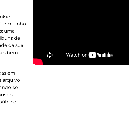
ankie
o
, em junho
as: uma
álbuns de
ade da sua
mais bem
adas em
e arquivo
cando-se
bos os
público