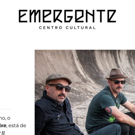
o, o
ixe
, está de
II
.