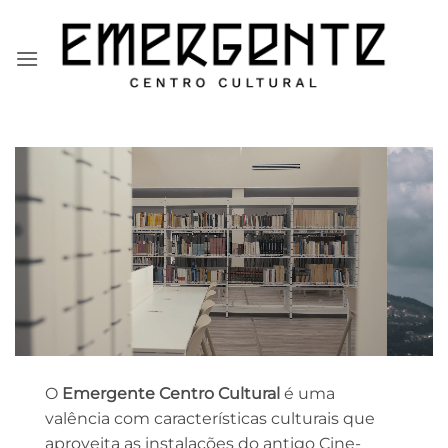
Skip
to
content
O
Emergente Centro Cultural
é uma
valência com características culturais que
aproveita as instalações do antigo Cine-