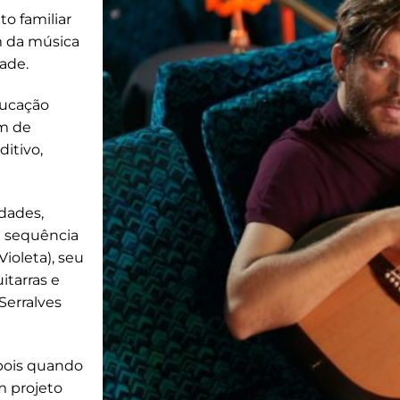
to familiar
m da música
dade.
ducação
im de
ditivo,
dades,
 sequência
ioleta), seu
itarras e
Serralves
epois quando
m projeto