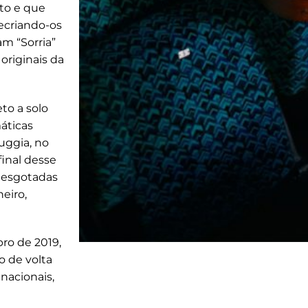
rto e que
recriando-os
m “Sorria”
originais da
to a solo
áticas
uggia, no
final desse
s esgotadas
eiro,
ro de 2019,
o de volta
 nacionais,