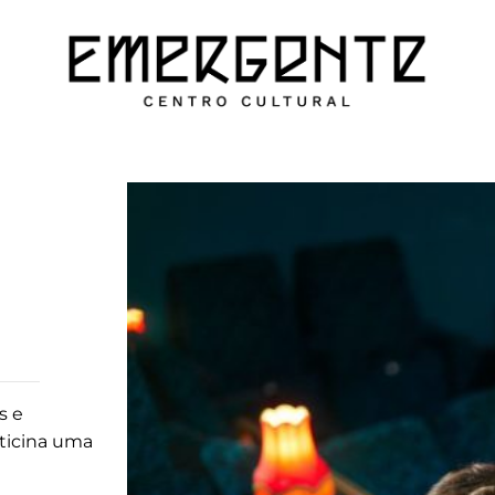
s e
ticina uma