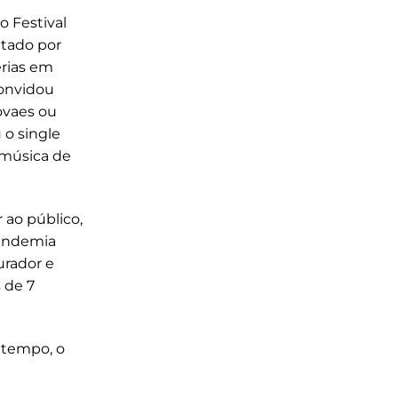
 Festival
etado por
erias em
convidou
ovaes ou
 o single
, música de
 ao público,
pandemia
urador e
 de 7
 tempo, o