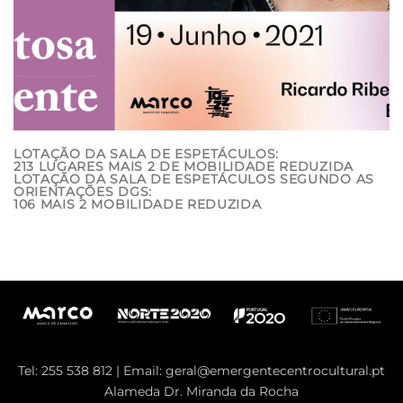
LOTAÇÃO DA SALA DE ESPETÁCULOS:
213 LUGARES MAIS 2 DE MOBILIDADE REDUZIDA
LOTAÇÃO DA SALA DE ESPETÁCULOS SEGUNDO AS
ORIENTAÇÕES DGS:
106 MAIS 2 MOBILIDADE REDUZIDA
Tel: 255 538 812 | Email:
geral@emergentecentrocultural.pt
Alameda Dr. Miranda da Rocha